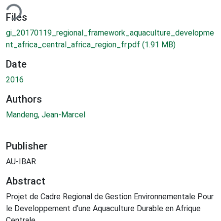
ding...
Files
gi_20170119_regional_framework_aquaculture_developme
nt_africa_central_africa_region_fr.pdf
(1.91 MB)
Date
2016
Authors
Mandeng, Jean-Marcel
Publisher
AU-IBAR
Abstract
Projet de Cadre Regional de Gestion Environnementale Pour
le Developpement d’une Aquaculture Durable en Afrique
Centrale