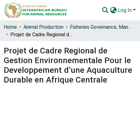
Log In
Communities & Collections
Home
Animal Production
Fisheries Governance, Management and Blue Economy [FishGov1 and 2]
Projet de Cadre Regional de Gestion Environnementale Pour le Developpement d’une Aquaculture Durable en Afrique Centrale
All of AU-IBAR Repository
Projet de Cadre Regional de
Statistics
Gestion Environnementale Pour le
Developpement d’une Aquaculture
Durable en Afrique Centrale