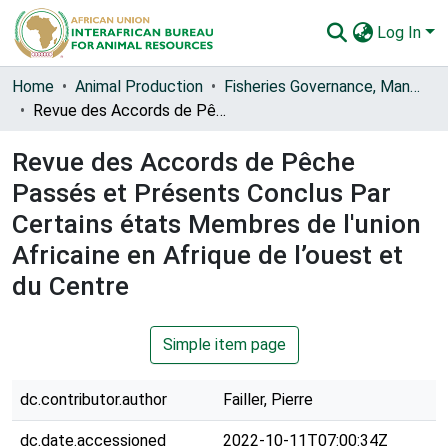
Log In
Communities & Collections
Home
Animal Production
Fisheries Governance, Management and Blue Economy [FishGov1 and 2]
Revue des Accords de Pêche Passés et Présents Conclus Par Certains états Membres de l'union Africaine en Afrique de l’ouest et du Centre
All of AU-IBAR Repository
Revue des Accords de Pêche
Statistics
Passés et Présents Conclus Par
Certains états Membres de l'union
Africaine en Afrique de l’ouest et
du Centre
Simple item page
dc.contributor.author
Failler, Pierre
dc.date.accessioned
2022-10-11T07:00:34Z