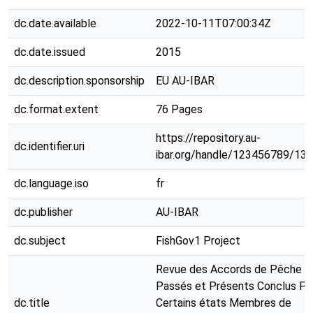
dc.date.available
2022-10-11T07:00:34Z
dc.date.issued
2015
dc.description.sponsorship
EU AU-IBAR
dc.format.extent
76 Pages
https://repository.au-
dc.identifier.uri
ibar.org/handle/123456789/13
dc.language.iso
fr
dc.publisher
AU-IBAR
dc.subject
FishGov1 Project
Revue des Accords de Pêche
Passés et Présents Conclus Pa
dc.title
Certains états Membres de