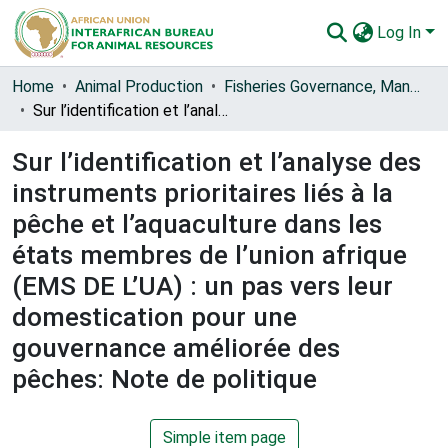
Log In
Communities & Collections
Home
Animal Production
Fisheries Governance, Management and Blue Economy [FishGov1 and 2]
Sur l’identification et l’analyse des instruments prioritaires liés à la pêche et l’aquaculture dans les états membres de l’union afrique (EMS DE L’UA) : un pas vers leur domestication pour une gouvernance améliorée des pêches: Note de politique
All of AU-IBAR Repository
Sur l’identification et l’analyse des
Statistics
instruments prioritaires liés à la
pêche et l’aquaculture dans les
états membres de l’union afrique
(EMS DE L’UA) : un pas vers leur
domestication pour une
gouvernance améliorée des
pêches: Note de politique
Simple item page