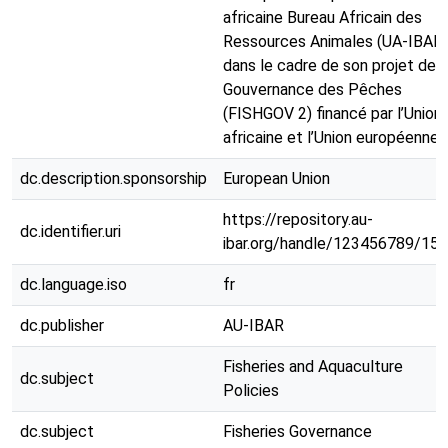
africaine Bureau Africain des
Ressources Animales (UA-IBAR)
dans le cadre de son projet de
Gouvernance des Pêches
(FISHGOV 2) financé par l’Union
africaine et l’Union européenne.
dc.description.sponsorship
European Union
https://repository.au-
dc.identifier.uri
ibar.org/handle/123456789/15
dc.language.iso
fr
dc.publisher
AU-IBAR
Fisheries and Aquaculture
dc.subject
Policies
dc.subject
Fisheries Governance